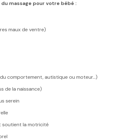
ts du massage pour votre bébé :
utres maux de ventre)
s du comportement, autistique ou moteur…)
ss de la naissance)
us serein
elle
t soutient la motricité
orel