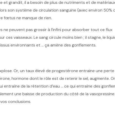
et grandit, il a besoin de plus de nutriments et de matériaux
alors son système de circulation sanguine (avec environ 50% 
re fœtus ne manque de rien.
 ne peuvent pas grossir à l’infini pour absorber tout ce flux
r ces vaisseaux. Le sang circule moins bien ; il stagne, le liqu
s tissus environnants et … ça amène des gonflements.
xplose. Or, un taux élevé de progestérone entraine une perte
érone, hormone dont le rôle est de retenir le sel, augmente. Or 
qui entraîne de la rétention d’eau … ce qui entraîne des gonfle
également une baisse de production du côté de la vasopressine
 vos conclusions.