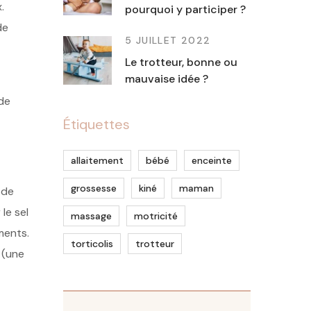
.
pourquoi y participer ?
de
5 JUILLET 2022
Le trotteur, bonne ou
mauvaise idée ?
ide
Étiquettes
allaitement
bébé
enceinte
grossesse
kiné
maman
 de
le sel
massage
motricité
ments.
torticolis
trotteur
 (une