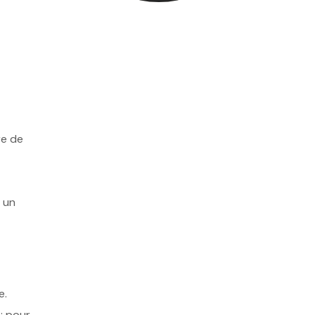
re de
 un
e.
: pour