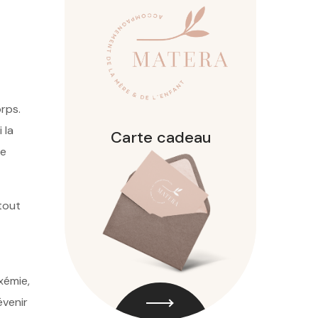
rps.
 la
Carte cadeau
ue
tout
xémie,
évenir