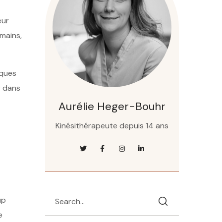
eur
mains,
lques
r dans
Aurélie Heger-Bouhr
Kinésithérapeute depuis 14 ans
up
e