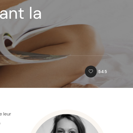
ant la
545
e leur
s