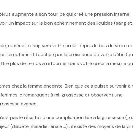
utérus augmente à son tour, ce qui créé une pression interne
ir un impact sur le bon acheminement des liquides (sang et
rale, ramène le sang vers votre cœur depuis le bas de votre co
soit directement touchée par la croissance de votre bébé (qui
mettre plus de temps à retourner dans votre cœur à mesure q
dèmes chez la femme enceinte. Bien que cela puisse survenir à 
femmes le remarquent à mi-grossesse et observent une
grossesse avance.
n’est pas le résultat d’une complication liée à la grossesse (to
ur (diabète, maladie rénale …) , il existe des moyens de la pr